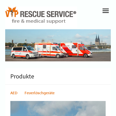
Skip
open
to
menu
content
Produkte
AED
Feuerlöschgeräte